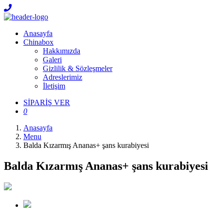
Anasayfa
Chinabox
Hakkımızda
Galeri
Gizlilik & Sözleşmeler
Adreslerimiz
İletişim
SİPARİŞ VER
0
Anasayfa
Menu
Balda Kızarmış Ananas+ şans kurabiyesi
Balda Kızarmış Ananas+ şans kurabiyesi