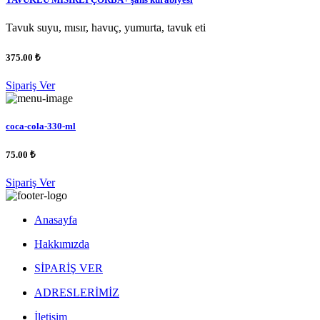
Tavuk suyu, mısır, havuç, yumurta, tavuk eti
375.00 ₺
Sipariş Ver
coca-cola-330-ml
75.00 ₺
Sipariş Ver
Anasayfa
Hakkımızda
SİPARİŞ VER
ADRESLERİMİZ
İletişim