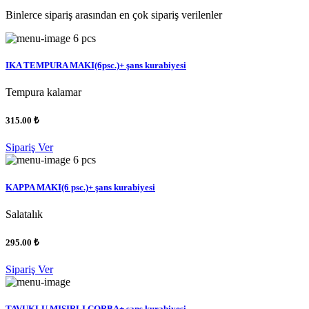
Binlerce sipariş arasından en çok sipariş verilenler
6 pcs
IKA TEMPURA MAKI(6psc.)+ şans kurabiyesi
Tempura kalamar
315.00 ₺
Sipariş Ver
6 pcs
KAPPA MAKI(6 psc.)+ şans kurabiyesi
Salatalık
295.00 ₺
Sipariş Ver
TAVUKLU MISIRLI ÇORBA+ şans kurabiyesi