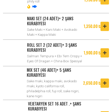
phily roll
MAKI SET (24 ADET)+ 2 ŞANS
KURABIYESI
1,350.00 ₺
Sake Maki + Kani Maki + Avokado
Maki + Kappa Maki
ROLL SET 2 (32 ADET)+ 3 ŞANS
KURABIYESI
1,900.00 ₺
Salman Tempura + Ebi Tem Crispy +
Eyes Of Dragan + China Box Spesiyal
MIX SET (46 ADET)+ 5 ŞANS
KURABIYESI
Sake maki, kappa maki, avokado
2,650.00 ₺
maki, kyoto california roll,
philadelphia roll, fuji roll, sake nigiri,
kane nigiri
VEJETARYEN SET 16 ADET .+ ŞANS
KURABIYESI