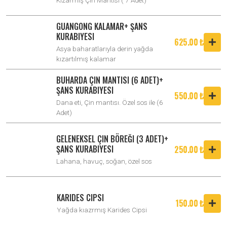
GUANGONG KALAMAR+ ŞANS
KURABIYESI
625.00 ₺
Asya baharatlarıyla derin yağda
kızartılmış kalamar
BUHARDA ÇIN MANTISI (6 ADET)+
ŞANS KURABIYESI
550.00 ₺
Dana eti, Çin mantısı. Özel sos ile (6
Adet)
GELENEKSEL ÇIN BÖREĞI (3 ADET)+
ŞANS KURABIYESI
250.00 ₺
Lahana, havuç, soğan, özel sos
KARIDES CIPSI
150.00 ₺
Yağda kıazrmış Karides Cipsi