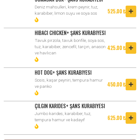
Deniz mahsulleri, krem peynir, tuz,
525.00 ₺
karabiber, limon suyu ve soya sos
HIBACI CHICKEN+ ŞANS KURABIYESI
Tavuk pirzola, tavuk bonfile, soya sos,
425.00 ₺
tuz, karabiber, zencefil, tarçın, anason
ve havlıcan
HOT DOG+ ŞANS KURABIYESI
Sosis, kaşar peyniri, tempura hamur
450.00 ₺
ve panko
ÇILGIN KARIDES+ ŞANS KURABIYESI
Jumbo karides, karabiber, tuz,
625.00 ₺
tempura hamur ve kadayıf