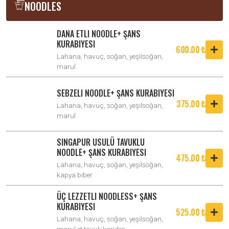
NOODLES
DANA ETLI NOODLE+ ŞANS
KURABIYESI
600.00 ₺
Lahana, havuç, soğan, yeşilsoğan,
marul
SEBZELI NOODLE+ ŞANS KURABIYESI
375.00 ₺
Lahana, havuç, soğan, yeşilsoğan,
marul
SINGAPUR USULÜ TAVUKLU
NOODLE+ ŞANS KURABIYESI
475.00 ₺
Lahana, havuç, soğan, yeşilsoğan,
kapya biber
ÜÇ LEZZETLI NOODLESS+ ŞANS
KURABIYESI
525.00 ₺
Lahana, havuç, soğan, yeşilsoğan,
marul et tavuk karides