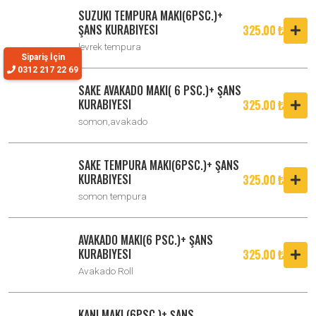
SUZUKI TEMPURA MAKI(6PSC.)+
ŞANS KURABIYESI
325.00 ₺
levrek tempura
Sipariş İçin
0312 217 22 69
SAKE AVAKADO MAKI( 6 PSC.)+ ŞANS
KURABIYESI
325.00 ₺
somon,avakado
SAKE TEMPURA MAKI(6PSC.)+ ŞANS
KURABIYESI
325.00 ₺
somon tempura
AVAKADO MAKI(6 PSC.)+ ŞANS
KURABIYESI
325.00 ₺
Avakado Roll
KANI MAKI (6PSC.)+ ŞANS