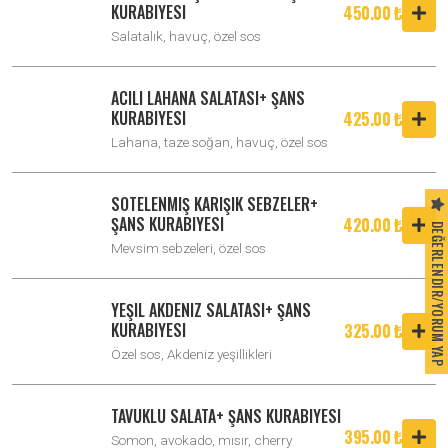
KURABIYESI
450.00 ₺
Salatalık, havuç, özel sos
ACILI LAHANA SALATASI+ ŞANS
KURABIYESI
425.00 ₺
Lahana, taze soğan, havuç, özel sos
SOTELENMIŞ KARIŞIK SEBZELER+
ŞANS KURABIYESI
420.00 ₺
DEĞERLENDIR/YORUM YAP
Mevsim sebzeleri, özel sos
YEŞIL AKDENIZ SALATASI+ ŞANS
KURABIYESI
325.00 ₺
Özel sos, Akdeniz yeşillikleri
TAVUKLU SALATA+ ŞANS KURABIYESI
395.00 ₺
Somon, avokado, mısır, cherry