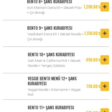
BENTO 8+ ŞANS KURABIYESI
1,200.00 ₺
Acılı Mantarlı Dana Eti + Sebzeli Pilav
+ Çin Böreği
BENTO 9+ ŞANS KURABIYESI
1,150.00 ₺
Yeşilbiberli Dana Eti + Sebzeli Noodle +
Çin Böreği
BENTO 10+ ŞANS KURABIYESI
850.00 ₺
Saki Maki & California Roll + Sebzeli
Noodle + Yengeç Salatası
VEGGIE BENTO MENÜ 12+ ŞANS
KURABIYESI
750.00 ₺
Veggie Noodle + Edamame + Veggie
Roll
BENTO 11+ ŞANS KURABIYESI