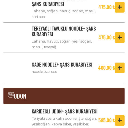
ŞANS KURABIYESI
475.00 ₺
Lahana, soğan, havuç, soğan, marul,
köri sos
TEREYAĞLI TAVUKLU NOODLE+ ŞANS
KURABIYESI
475.00 ₺
Lahana, havuç, soğan, yeşil soğan,
marul, tereyağ
SADE NOODLE+ ŞANS KURABIYESI
400.00 ₺
noodle,özel sos
UDON
KARIDESLI UDON+ ŞANS KURABIYESI
Teriyaki soslu kalın udon erişte, soğan,
585.00 ₺
yeşilsoğan, kapya biber, yeşilbiber,