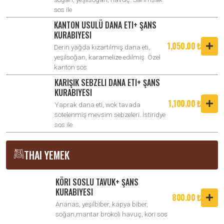
sos ile
KANTON USULÜ DANA ETI+ ŞANS
KURABIYESI
1,050.00 ₺
Derin yağda kızartılmış dana eti,
yeşilsoğan, karamelize edilmiş. Özel
kanton sos
KARIŞIK SEBZELI DANA ETI+ ŞANS
KURABIYESI
1,100.00 ₺
Yaprak dana eti, wok tavada
sotelenmiş mevsim sebzeleri. İstiridye
sos ile
THAI YEMEK
KÖRI SOSLU TAVUK+ ŞANS
KURABIYESI
800.00 ₺
Ananas, yeşilbiber, kapya biber,
soğan,mantar brokoli havuç, köri sos