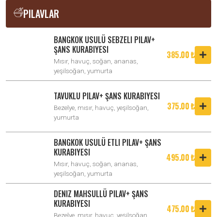
PILAVLAR
BANGKOK USULÜ SEBZELI PILAV+
ŞANS KURABIYESI
385.00 ₺
Mısır, havuç, soğan, ananas,
yeşilsoğan, yumurta
TAVUKLU PILAV+ ŞANS KURABIYESI
375.00 ₺
Bezelye, mısır, havuç, yeşilsoğan,
yumurta
BANGKOK USULÜ ETLI PILAV+ ŞANS
KURABIYESI
495.00 ₺
Mısır, havuç, soğan, ananas,
yeşilsoğan, yumurta
DENIZ MAHSULLÜ PILAV+ ŞANS
KURABIYESI
475.00 ₺
Bezelye, mısır, havuç, yeşilsoğan,