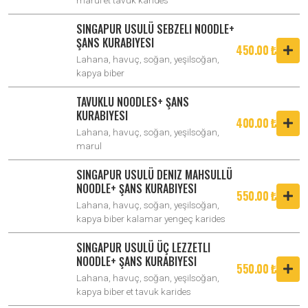
SINGAPUR USULÜ SEBZELI NOODLE+
ŞANS KURABIYESI
450.00 ₺
Lahana, havuç, soğan, yeşilsoğan,
kapya biber
TAVUKLU NOODLES+ ŞANS
KURABIYESI
400.00 ₺
Lahana, havuç, soğan, yeşilsoğan,
marul
SINGAPUR USULÜ DENIZ MAHSULLÜ
NOODLE+ ŞANS KURABIYESI
550.00 ₺
Lahana, havuç, soğan, yeşilsoğan,
kapya biber kalamar yengeç karides
SINGAPUR USULÜ ÜÇ LEZZETLI
NOODLE+ ŞANS KURABIYESI
550.00 ₺
Lahana, havuç, soğan, yeşilsoğan,
kapya biber et tavuk karides