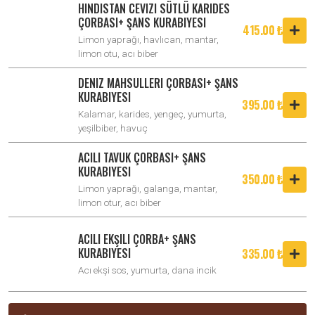
HINDISTAN CEVIZI SÜTLÜ KARIDES
ÇORBASI+ ŞANS KURABIYESI
415.00 ₺
Limon yaprağı, havlıcan, mantar,
limon otu, acı biber
DENIZ MAHSULLERI ÇORBASI+ ŞANS
KURABIYESI
395.00 ₺
Kalamar, karides, yengeç, yumurta,
yeşilbiber, havuç
ACILI TAVUK ÇORBASI+ ŞANS
KURABIYESI
350.00 ₺
Limon yaprağı, galanga, mantar,
limon otur, acı biber
ACILI EKŞILI ÇORBA+ ŞANS
KURABIYESI
335.00 ₺
Acı ekşi sos, yumurta, dana incik