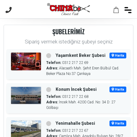
ŞUBELERİMİZ
Sipariş vermek istediğiniz şubeyi seçiniz
Yaşamkent Beker Şubesi
Harita
Telefon:
0312 217 22 69
Adres:
Alacaatlı Mah. Şehit Eren Bülbül Cad.
Beker Plaza No:37 Çankaya
Konum İncek Şubesi
Harita
Telefon:
0312 217 22 68
Adres:
İncek Mah. 4200 Cad. No: 34 D: 27
Gölbaşı
Yenimahalle Şubesi
Harita
Telefon:
0312 217 22 67
Adres:
Çamlıca Mah. Anadolu Bulvarı No: 28/7