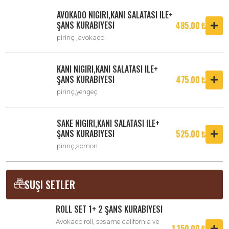
AVOKADO NIGIRI,KANI SALATASI ILE+
ŞANS KURABIYESI
485.00 ₺
pirinç ,avokado
KANI NIGIRI,KANI SALATASI ILE+
ŞANS KURABIYESI
475.00 ₺
pirinç,yengeç
SAKE NIGIRI,KANI SALATASI ILE+
ŞANS KURABIYESI
525.00 ₺
pirinç,somon
SUŞI SETLER
ROLL SET 1+ 2 ŞANS KURABIYESI
Avokado roll, sesame california ve
1,150.00 ₺