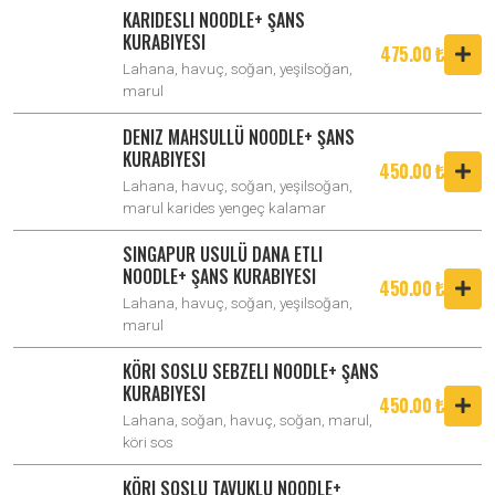
KARIDESLI NOODLE+ ŞANS
KURABIYESI
475.00 ₺
Lahana, havuç, soğan, yeşilsoğan,
marul
DENIZ MAHSULLÜ NOODLE+ ŞANS
KURABIYESI
450.00 ₺
Lahana, havuç, soğan, yeşilsoğan,
marul karides yengeç kalamar
SINGAPUR USULÜ DANA ETLI
NOODLE+ ŞANS KURABIYESI
450.00 ₺
Lahana, havuç, soğan, yeşilsoğan,
marul
KÖRI SOSLU SEBZELI NOODLE+ ŞANS
KURABIYESI
450.00 ₺
Lahana, soğan, havuç, soğan, marul,
köri sos
KÖRI SOSLU TAVUKLU NOODLE+