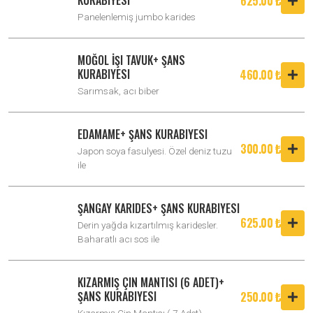
625.00 ₺
Panelenlemiş jumbo karides
MOĞOL İŞI TAVUK+ ŞANS
KURABIYESI
460.00 ₺
Sarımsak, acı biber
EDAMAME+ ŞANS KURABIYESI
300.00 ₺
Japon soya fasulyesi. Özel deniz tuzu
ile
ŞANGAY KARIDES+ ŞANS KURABIYESI
625.00 ₺
Derin yağda kızartılmış karidesler.
Baharatlı acı sos ile
KIZARMIŞ ÇIN MANTISI (6 ADET)+
ŞANS KURABIYESI
250.00 ₺
Kızarmış Çin Mantısı ( 7 Adet)