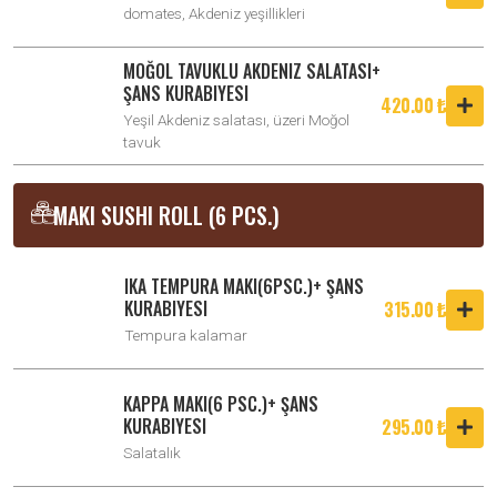
domates, Akdeniz yeşillikleri
MOĞOL TAVUKLU AKDENIZ SALATASI+
ŞANS KURABIYESI
420.00 ₺
Yeşil Akdeniz salatası, üzeri Moğol
tavuk
MAKI SUSHI ROLL (6 PCS.)
IKA TEMPURA MAKI(6PSC.)+ ŞANS
KURABIYESI
315.00 ₺
Tempura kalamar
KAPPA MAKI(6 PSC.)+ ŞANS
KURABIYESI
295.00 ₺
Salatalık