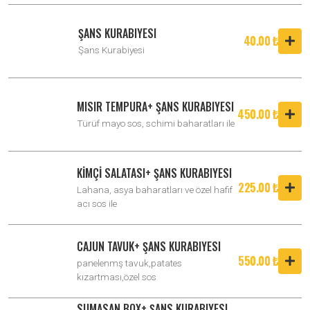
ŞANS KURABIYESI
40.00 ₺
Şans Kurabiyesi
MISIR TEMPURA+ ŞANS KURABIYESI
450.00 ₺
Türüf mayo sos, schimi baharatları ile
KİMÇİ SALATASI+ ŞANS KURABIYESI
225.00 ₺
Lahana, asya baharatları ve özel hafif
acı sos ile
CAJUN TAVUK+ ŞANS KURABIYESI
550.00 ₺
panelenmş tavuk,patates
kızartması,özel sos
SUMASAN BOX+ ŞANS KURABIYESI