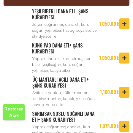
YEŞILBIBERLI DANA ETI+ ŞANS
KURABIYESI
1,050.00 ₺
Jülyen doğranmış dana eti, kuru
soğan, yeşilbiber, havuç, soya sos ve
stiridye sos ile
KUNG PAO DANA ETI+ ŞANS
KURABIYESI
1,050.00 ₺
Yaprak dana eti, kurutulmuş acı
biber, yeşilsoğan, kuru soğan,
yeşilbiber, kapya biber
ÜÇ MANTARLI ACILI DANA ETI+
ŞANS KURABIYESI
1,100.00 ₺
Shitake mantarı, kültür mantarı,
istiridye mantarı, kabak, yeşilsoğan,
havuç. Acı sos ile
Restoran
SARIMSAK SOSLU SOĞANLI DANA
Açık
ETI+ ŞANS KURABIYESI
1,075.00 ₺
Yaprak doğranmış dana eti, kuru
soğan, yeşilsoğan, havuç. Sarımsak