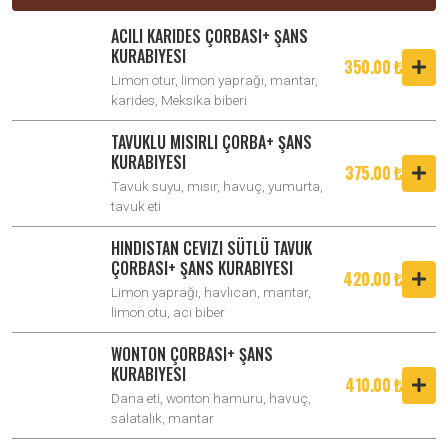
ACILI KARIDES ÇORBASI+ ŞANS
KURABIYESI
350.00 ₺
Limon otur, limon yaprağı, mantar,
karides, Meksika biberi
TAVUKLU MISIRLI ÇORBA+ ŞANS
KURABIYESI
375.00 ₺
Tavuk suyu, mısır, havuç, yumurta,
tavuk eti
HINDISTAN CEVIZI SÜTLÜ TAVUK
ÇORBASI+ ŞANS KURABIYESI
420.00 ₺
Limon yaprağı, havlıcan, mantar,
limon otu, acı biber
WONTON ÇORBASI+ ŞANS
KURABIYESI
410.00 ₺
Dana eti, wonton hamuru, havuç,
salatalık, mantar