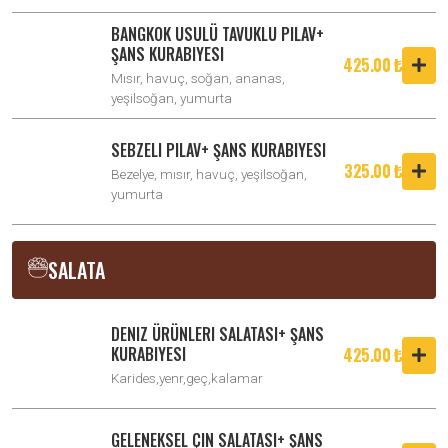
BANGKOK USULÜ TAVUKLU PILAV+
ŞANS KURABIYESI
425.00 ₺
Mısır, havuç, soğan, ananas,
yeşilsoğan, yumurta
SEBZELI PILAV+ ŞANS KURABIYESI
325.00 ₺
Bezelye, mısır, havuç, yeşilsoğan,
yumurta
SALATA
DENIZ ÜRÜNLERI SALATASI+ ŞANS
KURABIYESI
425.00 ₺
Karides,yenr,geç,kalamar
GELENEKSEL ÇIN SALATASI+ ŞANS