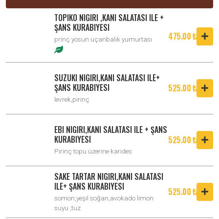
TOPIKO NIGIRI ,KANI SALATASI ILE +
ŞANS KURABIYESI
475.00 ₺
prinç yosun uçanbalık yumurtası
SUZUKI NIGIRI,KANI SALATASI ILE+
ŞANS KURABIYESI
525.00 ₺
levrek,pirinç
EBI NIGIRI,KANI SALATASI ILE + ŞANS
KURABIYESI
525.00 ₺
Pirinç topu üzerine karides
SAKE TARTAR NIGIRI,KANI SALATASI
ILE+ ŞANS KURABIYESI
525.00 ₺
somon,yeşil soğan,avokado limon
suyu ,tuz