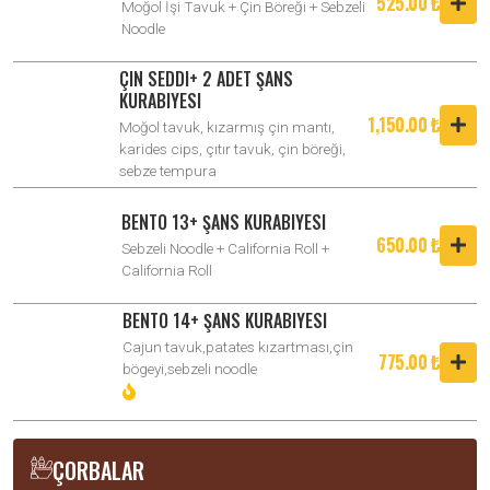
525.00 ₺
Moğol İşi Tavuk + Çin Böreği + Sebzeli
Noodle
ÇIN SEDDI+ 2 ADET ŞANS
KURABIYESI
1,150.00 ₺
Moğol tavuk, kızarmış çin mantı,
karides cips, çıtır tavuk, çin böreği,
sebze tempura
BENTO 13+ ŞANS KURABIYESI
650.00 ₺
Sebzeli Noodle + California Roll +
California Roll
BENTO 14+ ŞANS KURABIYESI
Cajun tavuk,patates kızartması,çin
775.00 ₺
bögeyi,sebzeli noodle
ÇORBALAR