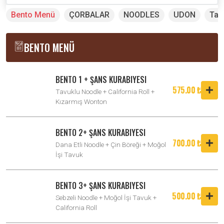
Bento Menü
ÇORBALAR
NOODLES
UDON
Tav
BENTO MENÜ
BENTO 1 + ŞANS KURABIYESI
575.00 ₺
Tavuklu Noodle + California Roll +
Kızarmış Wonton
BENTO 2+ ŞANS KURABIYESI
700.00 ₺
Dana Etli Noodle + Çin Böreği + Moğol
İşi Tavuk
BENTO 3+ ŞANS KURABIYESI
500.00 ₺
Sebzeli Noodle + Moğol İşi Tavuk +
California Roll