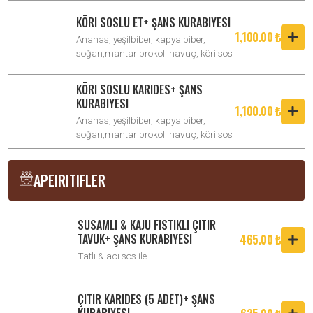
KÖRI SOSLU ET+ ŞANS KURABIYESI
1,100.00 ₺
Ananas, yeşilbiber, kapya biber,
soğan,mantar brokoli havuç, köri sos
KÖRI SOSLU KARIDES+ ŞANS
KURABIYESI
1,100.00 ₺
Ananas, yeşilbiber, kapya biber,
soğan,mantar brokoli havuç, köri sos
APEIRITIFLER
SUSAMLI & KAJU FISTIKLI ÇITIR
TAVUK+ ŞANS KURABIYESI
465.00 ₺
Tatlı & acı sos ile
ÇITIR KARIDES (5 ADET)+ ŞANS
KURABIYESI