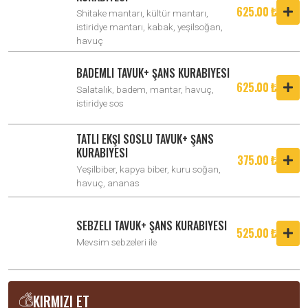
625.00 ₺
Shitake mantarı, kültür mantarı,
istiridye mantarı, kabak, yeşilsoğan,
havuç
BADEMLI TAVUK+ ŞANS KURABIYESI
625.00 ₺
Salatalık, badem, mantar, havuç,
istiridye sos
TATLI EKŞI SOSLU TAVUK+ ŞANS
KURABIYESI
375.00 ₺
Yeşilbiber, kapya biber, kuru soğan,
havuç, ananas
SEBZELI TAVUK+ ŞANS KURABIYESI
525.00 ₺
Mevsim sebzeleri ile
KIRMIZI ET