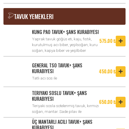
TAVUK YEMEKLERI
KUNG PAO TAVUK+ ŞANS KURABIYESI
Yaprak tavuk göğüs eti, kaju, fıstık,
575.00 ₺
kurutulmuş acı biber, yeşilsoğan, kuru
soğan, kapya biber ve yeşilbiber
GENERAL TSO TAVUK+ ŞANS
KURABIYESI
450.00 ₺
Tatlı acı sos ile
TERIYAKI SOSLU TAVUK+ ŞANS
KURABIYESI
650.00 ₺
Teriyaki sosla sotelenmiş tavuk, kırmızı
soğan, mantar. Sade pilav ile
ÜÇ MANTARLI ACILI TAVUK+ ŞANS
KURABIYESI