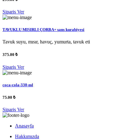
Sipariş Ver
TAVUKLU MISIRLI ÇORBA+ şans kurabiyesi
Tavuk suyu, mısır, havuç, yumurta, tavuk eti
375.00 ₺
Sipariş Ver
coca-cola-330-ml
75.00 ₺
Sipariş Ver
Anasayfa
Hakkımızda