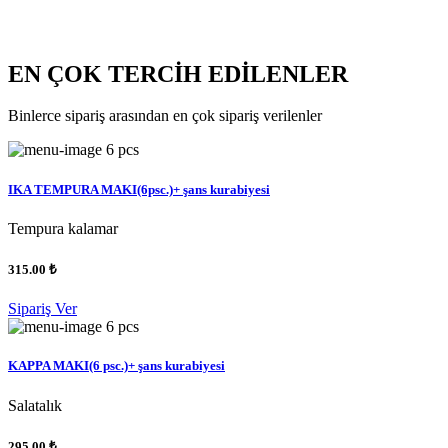
EN ÇOK TERCİH EDİLENLER
Binlerce sipariş arasından en çok sipariş verilenler
6 pcs
IKA TEMPURA MAKI(6psc.)+ şans kurabiyesi
Tempura kalamar
315.00 ₺
Sipariş Ver
6 pcs
KAPPA MAKI(6 psc.)+ şans kurabiyesi
Salatalık
295.00 ₺