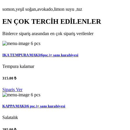
somon,yeşil soğan,avokado,limon suyu ,tuz
EN ÇOK TERCİH EDİLENLER
Binlerce sipariş arasından en çok sipariş verilenler
6 pcs
IKA TEMPURA MAKI(6psc.)+ şans kurabiyesi
Tempura kalamar
315.00 ₺
Sipariş Ver
6 pcs
KAPPA MAKI(6 psc.)+ şans kurabiyesi
Salatalık
295.00 ₺