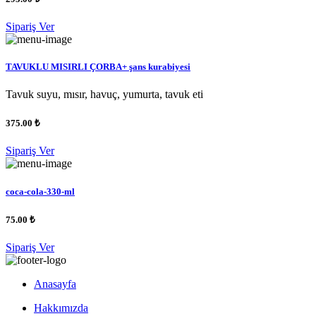
Sipariş Ver
TAVUKLU MISIRLI ÇORBA+ şans kurabiyesi
Tavuk suyu, mısır, havuç, yumurta, tavuk eti
375.00 ₺
Sipariş Ver
coca-cola-330-ml
75.00 ₺
Sipariş Ver
Anasayfa
Hakkımızda