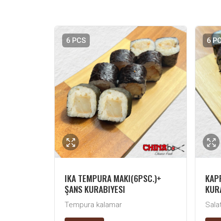
6 PCS
6 P
IKA TEMPURA MAKI(6PSC.)+
KAPP
ŞANS KURABIYESI
KUR
Tempura kalamar
Salat