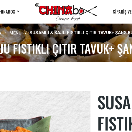
HINABOX
SİPARİŞ V
SUSAMLI & KAJU FISTIKLI ÇITIR TAVUK+ ŞANS K
A
MENU
JU FISTIKLI ÇITIR TAVUK+ ŞA
SUSA
FISTI