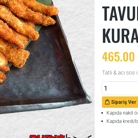
TAVU
KURA
465.00
Tatlı & acı sos i
Sipariş Ver
Kapıda nakit 
Kapıda kredi/b