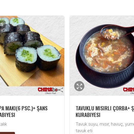
CS
A MAKI(6 PSC.)+ ŞANS
TAVUKLU MISIRLI ÇORBA+ 
ABIYESI
KURABIYESI
alık
Tavuk suyu, mısır, havuç, yum
tavuk eti