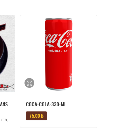
ŞANS
COCA-COLA-330-ML
75.00 ₺
urta,