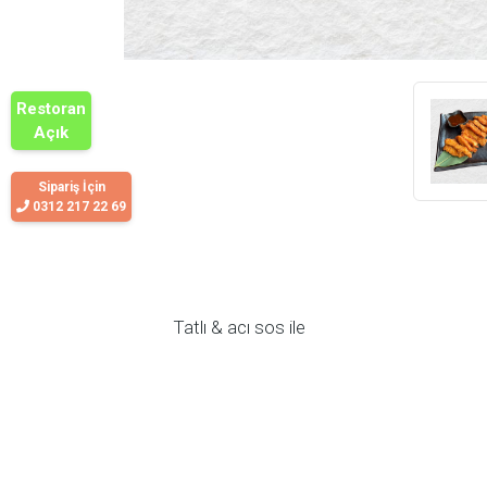
Restoran
Açık
Sipariş İçin
0312 217 22 69
Tatlı & acı sos ile