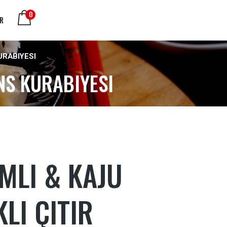
0
ER
URABIYESI
NS KURABIYESI
MLI & KAJU
KLI ÇITIR