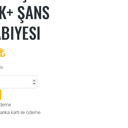
K+ ŞANS
BIYESI
 ₺
le
ödeme
anka kartı ile ödeme