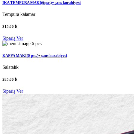
IKA TEMPURA MAKI(6psc.)+ şans kurabiyesi
Tempura kalamar
315.00 ₺
Sipariş Ver
6 pcs
KAPPA MAKI(6 psc.)+ şans kurabiyesi
Salatalık
295.00 ₺
Sipariş Ver