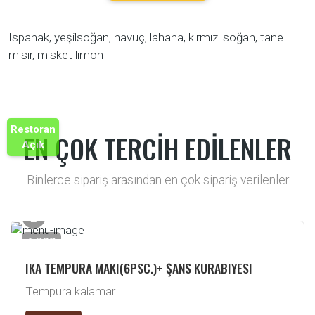
Ispanak, yeşilsoğan, havuç, lahana, kırmızı soğan, tane
mısır, misket limon
Restoran
EN ÇOK TERCİH EDİLENLER
Açık
Binlerce sipariş arasından en çok sipariş verilenler
6 PCS
IKA TEMPURA MAKI(6PSC.)+ ŞANS KURABIYESI
Tempura kalamar