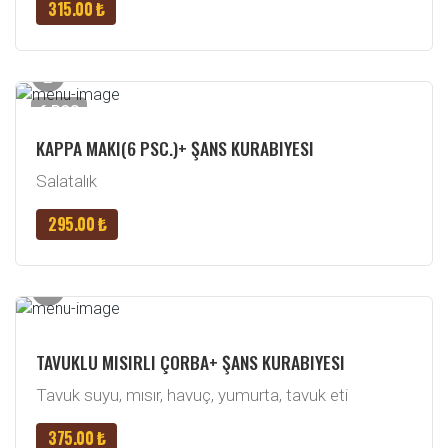
315.00 ₺
6 PCS
KAPPA MAKI(6 PSC.)+ ŞANS KURABIYESI
Salatalık
295.00 ₺
TAVUKLU MISIRLI ÇORBA+ ŞANS KURABIYESI
Tavuk suyu, mısır, havuç, yumurta, tavuk eti
375.00 ₺