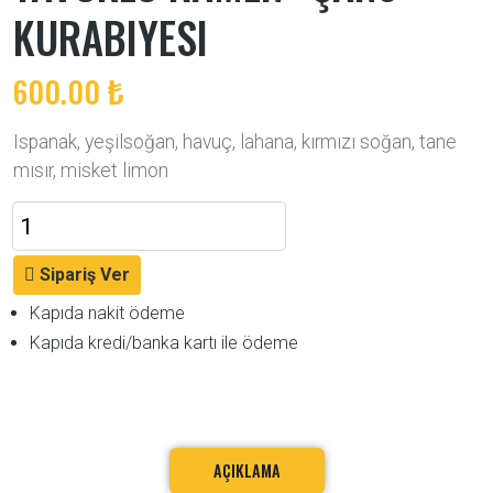
KURABIYESI
600.00 ₺
Ispanak, yeşilsoğan, havuç, lahana, kırmızı soğan, tane
mısır, misket limon
Sipariş Ver
Kapıda nakit ödeme
Kapıda kredi/banka kartı ile ödeme
AÇIKLAMA