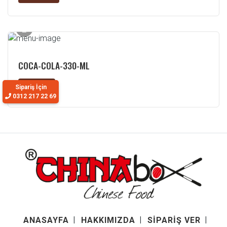
COCA-COLA-330-ML
75.00 ₺
Sipariş İçin
0312 217 22 69
ANASAYFA
HAKKIMIZDA
SİPARİŞ VER